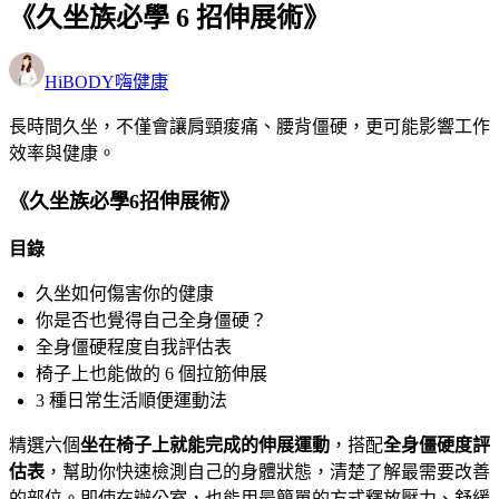
《久坐族必學 6 招伸展術》
HiBODY嗨健康
長時間久坐，不僅會讓肩頸痠痛、腰背僵硬，更可能影響工作
效率與健康。
《久坐族必學6招伸展術》
目錄
久坐如何傷害你的健康
你是否也覺得自己全身僵硬？
全身僵硬程度自我評估表
椅子上也能做的 6 個拉筋伸展
3 種日常生活順便運動法
精選六個
坐在椅子上就能完成的伸展運動
，搭配
全身僵硬度評
估表
，幫助你快速檢測自己的身體狀態，清楚了解最需要改善
的部位。即使在辦公室，也能用最簡單的方式釋放壓力、舒緩