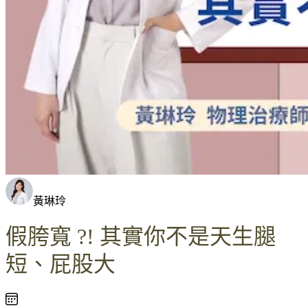
黃琳玲
假胯寬 ?! 其實你不是天生腿
短、屁股大