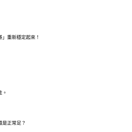
基」重新穩定起來！
性。
還是正常足？