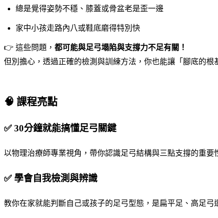
總是覺得姿勢不穩、膝蓋或骨盆老是歪一邊
家中小孩走路內八或鞋底磨得特別快
👉 這些問題，
都可能與足弓塌陷與支撐力不足有關！
但別擔心，透過正確的檢測與訓練方法，你也能讓「腳底的根
-
🧠 課程亮點
✅
30分鐘就能搞懂足弓關鍵
以物理治療師專業視角，帶你認識足弓結構與三點支撐的重要
✅
學會自我檢測與辨識
教你在家就能判斷自己或孩子的足弓型態，是扁平足、高足弓