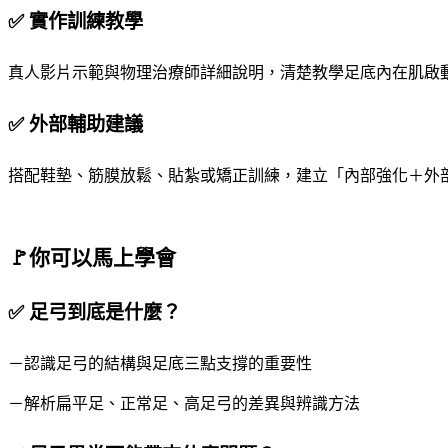
✅
實作訓練教學
真人影片示範與物理治療師詳細說明，清楚教學足底內在肌啟
✅
外部輔助建議
搭配鞋墊、筋膜放鬆、貼紮或矯正訓練，建立「內部強化＋外
-
🚩你可以馬上學會
✅
足弓到底是什麼？
－認識足弓的結構與足底三點支撐的重要性
－解析扁平足、正常足、高足弓的差異與辨識方法