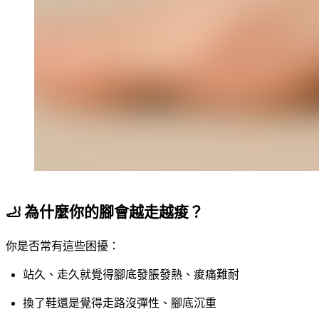
🦶 為什麼你的腳會越走越痠？
你是否常有這些困擾：
站久、走久就覺得腳底發脹發熱、痠痛難耐
換了鞋還是覺得走路沒彈性、腳底沉重